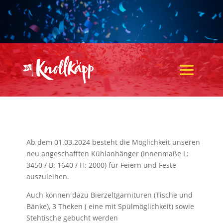
Ab dem 01.03.2024 besteht die Möglichkeit unseren
neu angeschafften Kühlanhänger (Innenmaße L:
3450 / B: 1640 / H: 2000) für Feiern und Feste
auszuleihen.
Auch können dazu Bierzeltgarnituren (Tische und
Bänke), 3 Theken ( eine mit Spülmöglichkeit) sowie
Stehtische gebucht werden