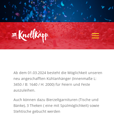
Ab dem 01.03.2024 besteht die Möglichkeit unseren
neu angeschafften Kühlanhänger (Innenmaße L:
3450 / B: 1640 / H: 2000) für Feiern und Feste
auszuleihen.
Auch können dazu Bierzeltgarnituren (Tische und
Bänke), 3 Theken ( eine mit Spülmöglichkeit) sowie
Stehtische gebucht werden