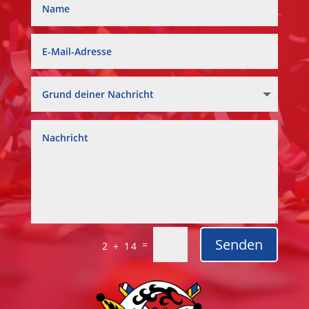
Senden
=
2 + 14